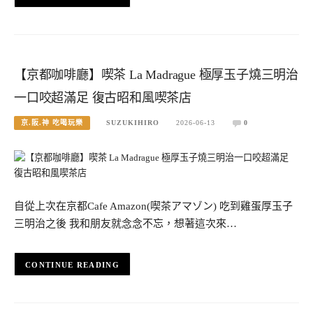
【京都咖啡廳】喫茶 La Madrague 極厚玉子燒三明治
一口咬超滿足 復古昭和風喫茶店
京.阪.神 吃喝玩樂
SUZUKIHIRO
2026-06-13
0
自從上次在京都Cafe Amazon(喫茶アマゾン) 吃到雞蛋厚玉子
三明治之後 我和朋友就念念不忘，想著這次來…
CONTINUE READING