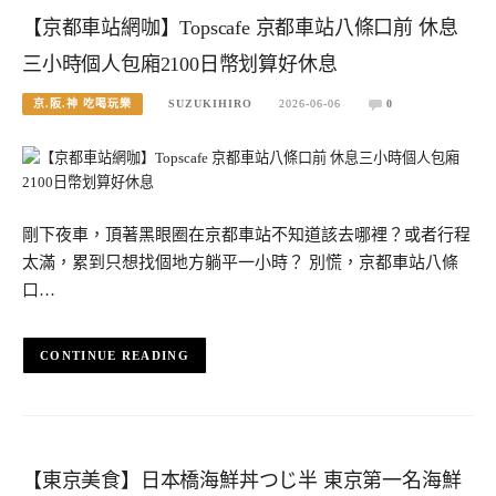
【京都車站網咖】Topscafe 京都車站八條口前 休息
三小時個人包廂2100日幣划算好休息
京.阪.神 吃喝玩樂
SUZUKIHIRO
2026-06-06
0
剛下夜車，頂著黑眼圈在京都車站不知道該去哪裡？或者行程
太滿，累到只想找個地方躺平一小時？ 別慌，京都車站八條
口…
CONTINUE READING
【東京美食】日本橋海鮮丼つじ半 東京第一名海鮮