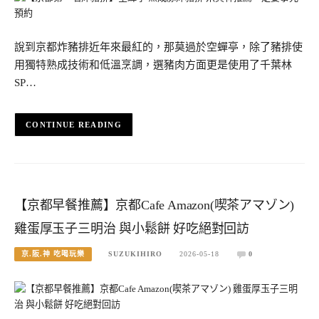
說到京都炸豬排近年來最紅的，那莫過於空蟬亭，除了豬排使
用獨特熟成技術和低溫烹調，選豬肉方面更是使用了千葉林
SP…
CONTINUE READING
【京都早餐推薦】京都Cafe Amazon(喫茶アマゾン)
雞蛋厚玉子三明治 與小鬆餅 好吃絕對回訪
京.阪.神 吃喝玩樂
SUZUKIHIRO
2026-05-18
0