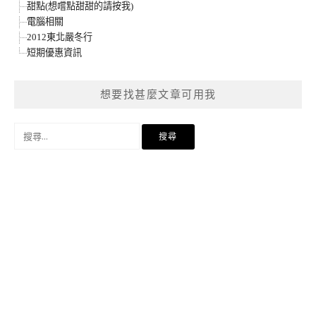
甜點(想嚐點甜甜的請按我)
電腦相關
2012東北嚴冬行
短期優惠資訊
想要找甚麼文章可用我
搜
尋
關
鍵
字: