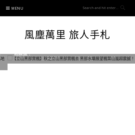
Skip
MENU
to
content
風塵萬里 旅人手札
日本中部.北陸吃喝玩樂
【立山黑部賞楓】秋之立山黑部賞楓去 黑部水壩展望楓葉山嵐
超震撼！