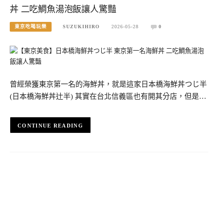
丼 二吃鯛魚湯泡飯讓人驚豔
東京吃喝玩樂
SUZUKIHIRO
2026-05-28
0
曾經榮獲東京第一名的海鮮丼，就是這家日本橋海鮮丼つじ半
(日本橋海鮮丼辻半) 其實在台北信義區也有開其分店，但是…
CONTINUE READING