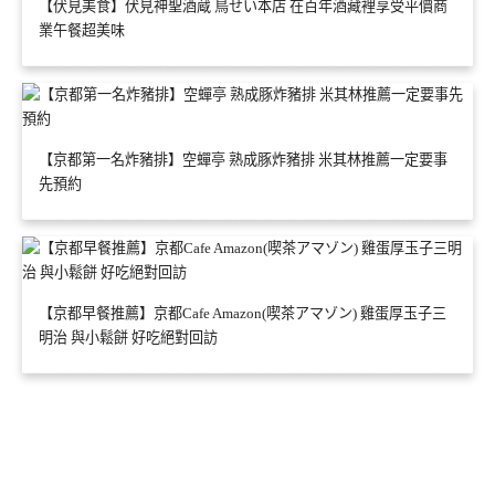
【伏見美食】伏見神聖酒蔵 鳥せい本店 在百年酒藏裡享受平價商
業午餐超美味
【京都第一名炸豬排】空蟬亭 熟成豚炸豬排 米其林推薦一定要事
先預約
【京都早餐推薦】京都Cafe Amazon(喫茶アマゾン) 雞蛋厚玉子三
明治 與小鬆餅 好吃絕對回訪