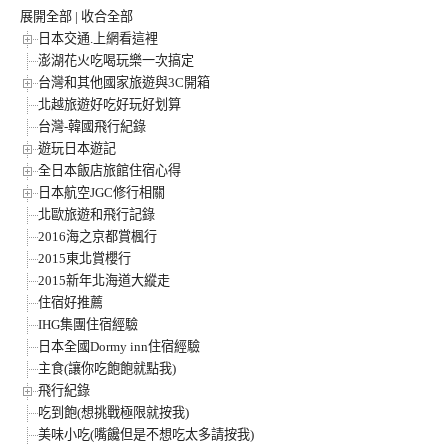
展開全部
|
收合全部
日本交通.上網看這裡
澎湖花火吃喝玩樂一次搞定
台灣和其他國家旅遊與3C開箱
北越旅遊好吃好玩好划算
台灣-韓國飛行紀錄
遊玩日本遊記
全日本飯店旅館住宿心得
日本航空JGC修行相關
北歐旅遊和飛行記錄
2016海之京都賞楓行
2015東北賞櫻行
2015新年北海道大縱走
住宿好推薦
IHG集團住宿經驗
日本全國Dormy inn住宿經驗
主食(讓你吃飽飽就點我)
飛行紀錄
吃到飽(想挑戰極限就按我)
美味小吃(嘴饞但是不想吃太多請按我)