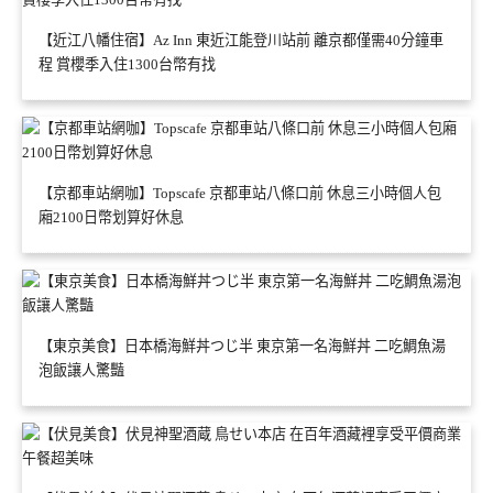
【近江八幡住宿】Az Inn 東近江能登川站前 離京都僅需40分鐘車
程 賞櫻季入住1300台幣有找
【京都車站網咖】Topscafe 京都車站八條口前 休息三小時個人包
廂2100日幣划算好休息
【東京美食】日本橋海鮮丼つじ半 東京第一名海鮮丼 二吃鯛魚湯
泡飯讓人驚豔